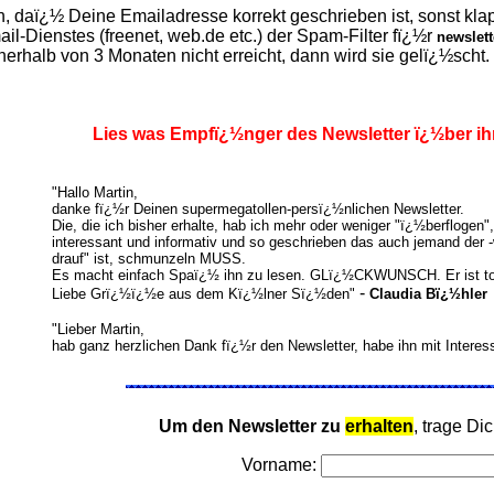
h, daï¿½ Deine Emailadresse korrekt geschrieben ist, sonst kl
il-Dienstes (freenet, web.de etc.) der Spam-Filter fï¿½r
newslet
nerhalb von 3 Monaten nicht erreicht, dann wird sie gelï¿½scht.
Lies was Empfï¿½nger des Newsletter ï¿½ber i
"Hallo Martin,
danke fï¿½r Deinen supermegatollen-persï¿½nlichen Newsletter.
Die, die ich bisher erhalte, hab ich mehr oder weniger "ï¿½berflogen", 
interessant und informativ und so geschrieben das auch jemand der -
drauf" ist, schmunzeln MUSS.
Es macht einfach Spaï¿½ ihn zu lesen. GLï¿½CKWUNSCH. Er ist to
-
Liebe Grï¿½ï¿½e aus dem Kï¿½lner Sï¿½den"
Claudia Bï¿½hler
"
Lieber Martin,
hab ganz herzlichen Dank fï¿½r den Newsletter, habe ihn mit Intere
Um den Newsletter zu
erhalten
, trage Dic
Vorname: