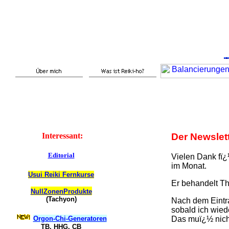
Interessant:
Der Newslet
Editorial
Vielen Dank fï¿
im Monat.
Usui Reiki Fernkurse
Er behandelt T
NullZonenProdukte
(Tachyon)
Nach dem Eintr
sobald ich wied
Das muï¿½ nicht
Orgon-Chi-Generatoren
TB, HHG, CB