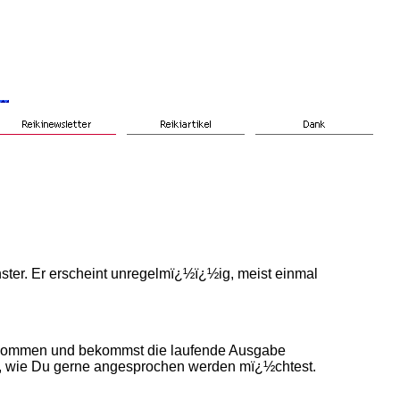
ter. Er erscheint unregelmï¿½ï¿½ig, meist einmal
fgenommen und bekommst die laufende Ausgabe
in, wie Du gerne angesprochen werden mï¿½chtest.