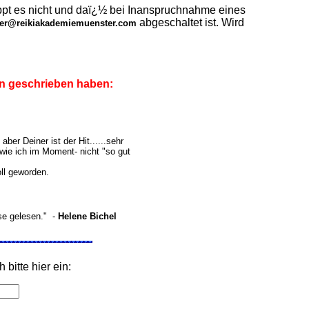
appt es nicht und daï¿½ bei Inanspruchnahme eines
abgeschaltet ist. Wird
ter@reikiakademiemuenster.com
hn geschrieben haben:
aber Deiner ist der Hit......sehr
wie ich im Moment- nicht "so gut
ll geworden.
sse gelesen." -
Helene Bichel
h bitte hier ein: