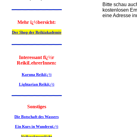
Bitte schau auc
kostenlosen Ema
eine Adresse in
Mehr ï¿½bersicht:
Der Shop der Reikiakademie
Interessant fï¿½r
ReikiLehrerInnen:
Karuna Reikiï¿½
Lightarian Reikiï¿½
Sonstiges
Die Botschaft des Wassers
Ein Kurs in Wundernï¿½
Vollspektrumlicht