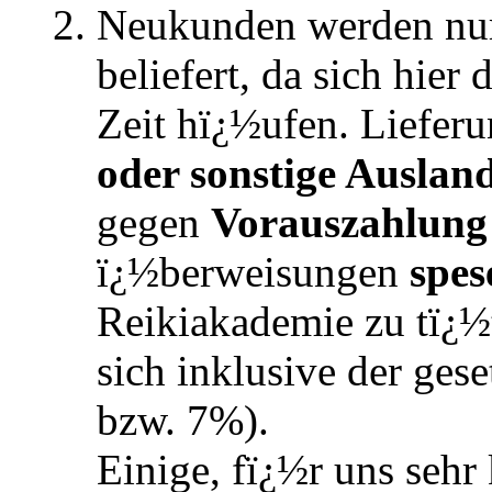
Neukunden werden nur
beliefert, da sich hier
Zeit hï¿½ufen. Liefer
oder sonstige Auslan
gegen
Vorauszahlung
ï¿½berweisungen
spes
Reikiakademie zu tï¿½t
sich inklusive der ges
bzw. 7%).
Einige, fï¿½r uns sehr 