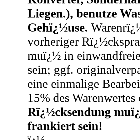
Liegen.), benutze Was
Gehï¿½use.
Warenrï¿½
vorheriger Rï¿½ckspr
muï¿½ in einwandfrei
sein; ggf. originalverp
eine einmalige Bearbe
15% des Warenwertes 
Rï¿½cksendung muï¿½
frankiert sein!
ï¿½