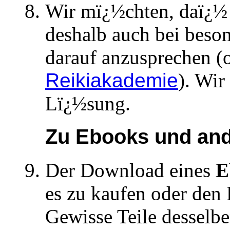
Wir mï¿½chten, daï¿½ 
deshalb auch bei beso
darauf anzusprechen (
Reikiakademie
). Wir
Lï¿½sung.
Zu Ebooks und an
Der Download eines
E
es zu kaufen oder den
Gewisse Teile desselben