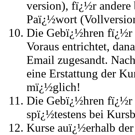
version), fï¿½r andere
Paï¿½wort (Vollversio
Die Gebï¿½hren fï¿½
Voraus entrichtet, dan
Email zugesandt. Nach
eine Erstattung der K
mï¿½glich!
Die Gebï¿½hren fï¿½
spï¿½testens bei Kursb
Kurse auï¿½erhalb de